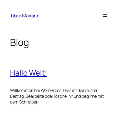
Zum
Inhalt
Tibor Maxam
springen
Blog
Hallo Welt!
Willkommen bei WordPress. Dies ist dein erster
Beitrag. Bearbeite oder lösche ihn und beginne mit
dem Schreiben!