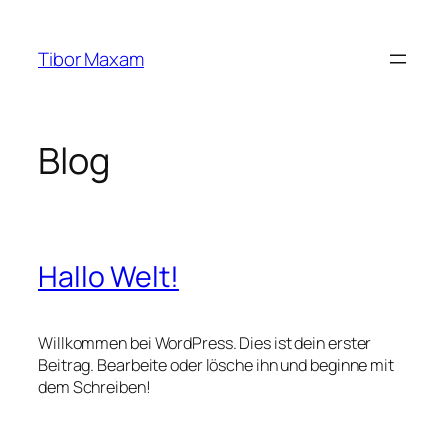
Zum
Inhalt
Tibor Maxam
springen
Blog
Hallo Welt!
Willkommen bei WordPress. Dies ist dein erster
Beitrag. Bearbeite oder lösche ihn und beginne mit
dem Schreiben!