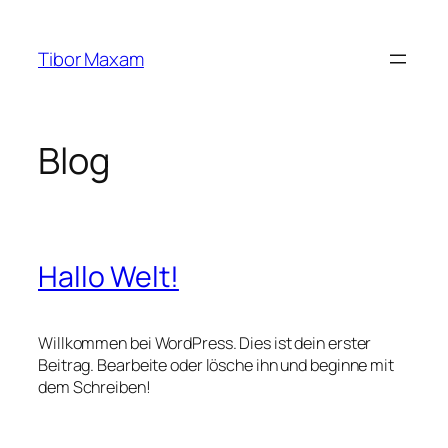
Zum
Inhalt
Tibor Maxam
springen
Blog
Hallo Welt!
Willkommen bei WordPress. Dies ist dein erster
Beitrag. Bearbeite oder lösche ihn und beginne mit
dem Schreiben!