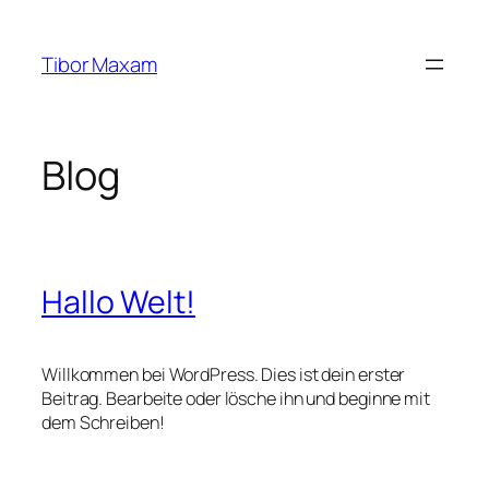
Zum
Inhalt
Tibor Maxam
springen
Blog
Hallo Welt!
Willkommen bei WordPress. Dies ist dein erster
Beitrag. Bearbeite oder lösche ihn und beginne mit
dem Schreiben!