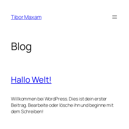
Zum
Inhalt
Tibor Maxam
springen
Blog
Hallo Welt!
Willkommen bei WordPress. Dies ist dein erster
Beitrag. Bearbeite oder lösche ihn und beginne mit
dem Schreiben!