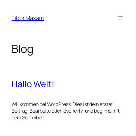
Zum
Inhalt
Tibor Maxam
springen
Blog
Hallo Welt!
Willkommen bei WordPress. Dies ist dein erster
Beitrag. Bearbeite oder lösche ihn und beginne mit
dem Schreiben!