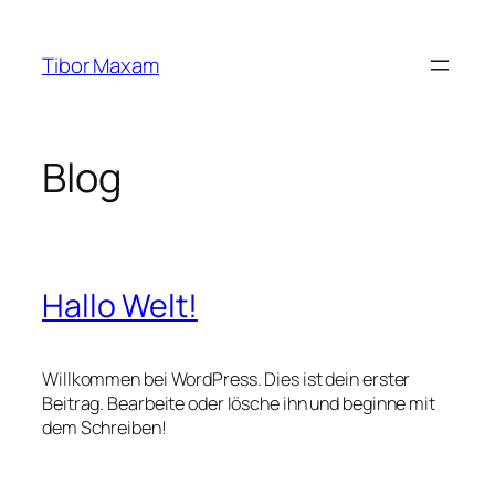
Zum
Inhalt
Tibor Maxam
springen
Blog
Hallo Welt!
Willkommen bei WordPress. Dies ist dein erster
Beitrag. Bearbeite oder lösche ihn und beginne mit
dem Schreiben!