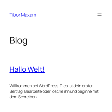
Zum
Inhalt
Tibor Maxam
springen
Blog
Hallo Welt!
Willkommen bei WordPress. Dies ist dein erster
Beitrag. Bearbeite oder lösche ihn und beginne mit
dem Schreiben!