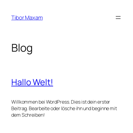
Zum
Inhalt
Tibor Maxam
springen
Blog
Hallo Welt!
Willkommen bei WordPress. Dies ist dein erster
Beitrag. Bearbeite oder lösche ihn und beginne mit
dem Schreiben!