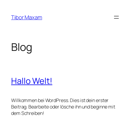
Zum
Inhalt
Tibor Maxam
springen
Blog
Hallo Welt!
Willkommen bei WordPress. Dies ist dein erster
Beitrag. Bearbeite oder lösche ihn und beginne mit
dem Schreiben!