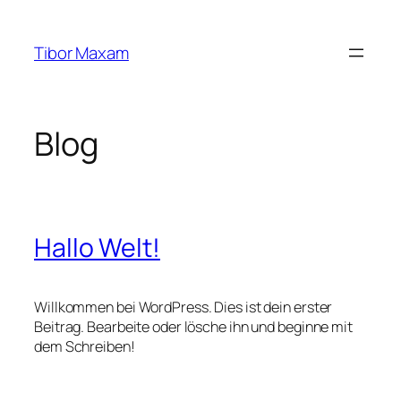
Zum
Inhalt
Tibor Maxam
springen
Blog
Hallo Welt!
Willkommen bei WordPress. Dies ist dein erster
Beitrag. Bearbeite oder lösche ihn und beginne mit
dem Schreiben!