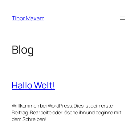
Zum
Inhalt
Tibor Maxam
springen
Blog
Hallo Welt!
Willkommen bei WordPress. Dies ist dein erster
Beitrag. Bearbeite oder lösche ihn und beginne mit
dem Schreiben!