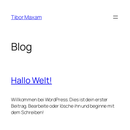
Zum
Inhalt
Tibor Maxam
springen
Blog
Hallo Welt!
Willkommen bei WordPress. Dies ist dein erster
Beitrag. Bearbeite oder lösche ihn und beginne mit
dem Schreiben!