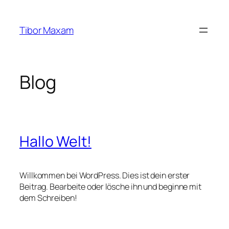
Zum
Inhalt
Tibor Maxam
springen
Blog
Hallo Welt!
Willkommen bei WordPress. Dies ist dein erster
Beitrag. Bearbeite oder lösche ihn und beginne mit
dem Schreiben!