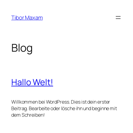
Zum
Inhalt
Tibor Maxam
springen
Blog
Hallo Welt!
Willkommen bei WordPress. Dies ist dein erster
Beitrag. Bearbeite oder lösche ihn und beginne mit
dem Schreiben!