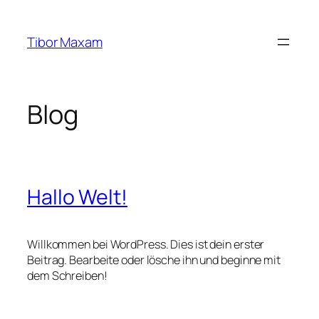
Zum
Inhalt
Tibor Maxam
springen
Blog
Hallo Welt!
Willkommen bei WordPress. Dies ist dein erster
Beitrag. Bearbeite oder lösche ihn und beginne mit
dem Schreiben!