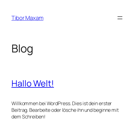
Zum
Inhalt
Tibor Maxam
springen
Blog
Hallo Welt!
Willkommen bei WordPress. Dies ist dein erster
Beitrag. Bearbeite oder lösche ihn und beginne mit
dem Schreiben!