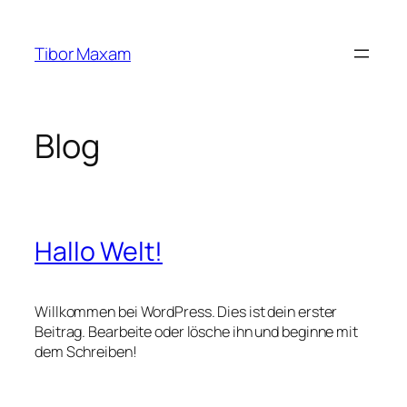
Zum
Inhalt
Tibor Maxam
springen
Blog
Hallo Welt!
Willkommen bei WordPress. Dies ist dein erster
Beitrag. Bearbeite oder lösche ihn und beginne mit
dem Schreiben!