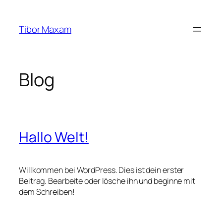
Zum
Inhalt
Tibor Maxam
springen
Blog
Hallo Welt!
Willkommen bei WordPress. Dies ist dein erster
Beitrag. Bearbeite oder lösche ihn und beginne mit
dem Schreiben!