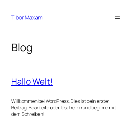
Zum
Inhalt
Tibor Maxam
springen
Blog
Hallo Welt!
Willkommen bei WordPress. Dies ist dein erster
Beitrag. Bearbeite oder lösche ihn und beginne mit
dem Schreiben!