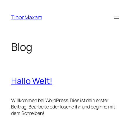
Zum
Inhalt
Tibor Maxam
springen
Blog
Hallo Welt!
Willkommen bei WordPress. Dies ist dein erster
Beitrag. Bearbeite oder lösche ihn und beginne mit
dem Schreiben!