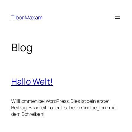
Zum
Inhalt
Tibor Maxam
springen
Blog
Hallo Welt!
Willkommen bei WordPress. Dies ist dein erster
Beitrag. Bearbeite oder lösche ihn und beginne mit
dem Schreiben!