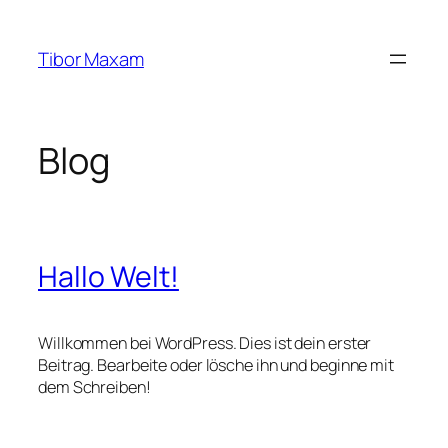
Zum
Inhalt
Tibor Maxam
springen
Blog
Hallo Welt!
Willkommen bei WordPress. Dies ist dein erster
Beitrag. Bearbeite oder lösche ihn und beginne mit
dem Schreiben!