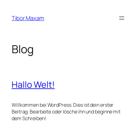
Zum
Inhalt
Tibor Maxam
springen
Blog
Hallo Welt!
Willkommen bei WordPress. Dies ist dein erster
Beitrag. Bearbeite oder lösche ihn und beginne mit
dem Schreiben!