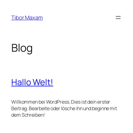
Zum
Inhalt
Tibor Maxam
springen
Blog
Hallo Welt!
Willkommen bei WordPress. Dies ist dein erster
Beitrag. Bearbeite oder lösche ihn und beginne mit
dem Schreiben!