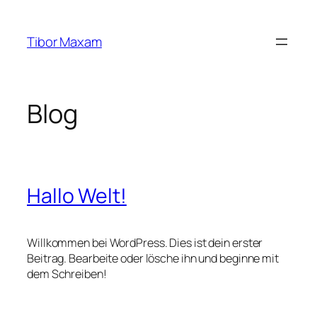
Zum
Inhalt
Tibor Maxam
springen
Blog
Hallo Welt!
Willkommen bei WordPress. Dies ist dein erster
Beitrag. Bearbeite oder lösche ihn und beginne mit
dem Schreiben!