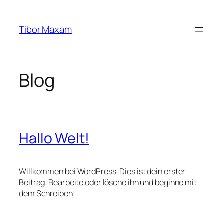
Zum
Inhalt
Tibor Maxam
springen
Blog
Hallo Welt!
Willkommen bei WordPress. Dies ist dein erster
Beitrag. Bearbeite oder lösche ihn und beginne mit
dem Schreiben!