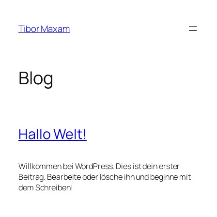
Zum
Inhalt
Tibor Maxam
springen
Blog
Hallo Welt!
Willkommen bei WordPress. Dies ist dein erster
Beitrag. Bearbeite oder lösche ihn und beginne mit
dem Schreiben!