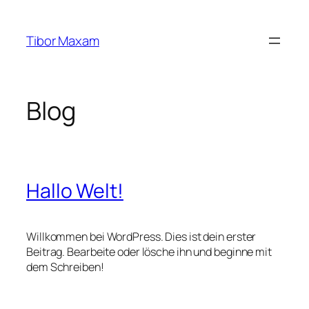
Zum
Inhalt
Tibor Maxam
springen
Blog
Hallo Welt!
Willkommen bei WordPress. Dies ist dein erster
Beitrag. Bearbeite oder lösche ihn und beginne mit
dem Schreiben!