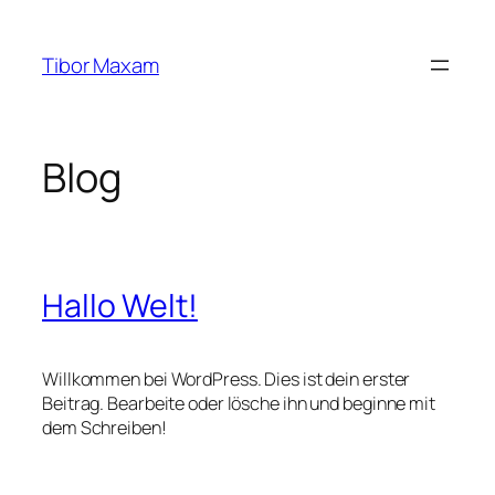
Zum
Inhalt
Tibor Maxam
springen
Blog
Hallo Welt!
Willkommen bei WordPress. Dies ist dein erster
Beitrag. Bearbeite oder lösche ihn und beginne mit
dem Schreiben!