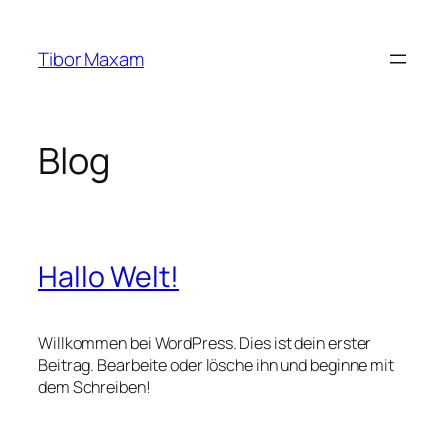
Zum
Inhalt
Tibor Maxam
springen
Blog
Hallo Welt!
Willkommen bei WordPress. Dies ist dein erster
Beitrag. Bearbeite oder lösche ihn und beginne mit
dem Schreiben!