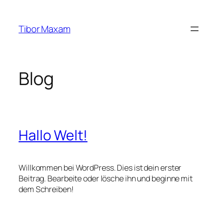
Zum
Inhalt
Tibor Maxam
springen
Blog
Hallo Welt!
Willkommen bei WordPress. Dies ist dein erster
Beitrag. Bearbeite oder lösche ihn und beginne mit
dem Schreiben!