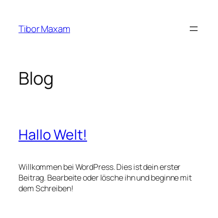
Zum
Inhalt
Tibor Maxam
springen
Blog
Hallo Welt!
Willkommen bei WordPress. Dies ist dein erster
Beitrag. Bearbeite oder lösche ihn und beginne mit
dem Schreiben!