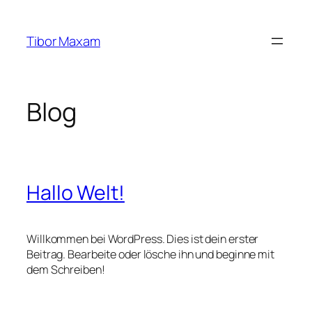
Zum
Inhalt
Tibor Maxam
springen
Blog
Hallo Welt!
Willkommen bei WordPress. Dies ist dein erster
Beitrag. Bearbeite oder lösche ihn und beginne mit
dem Schreiben!