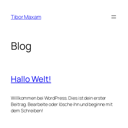
Zum
Inhalt
Tibor Maxam
springen
Blog
Hallo Welt!
Willkommen bei WordPress. Dies ist dein erster
Beitrag. Bearbeite oder lösche ihn und beginne mit
dem Schreiben!