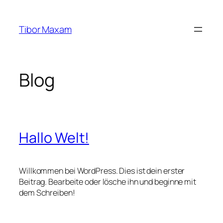
Zum
Inhalt
Tibor Maxam
springen
Blog
Hallo Welt!
Willkommen bei WordPress. Dies ist dein erster
Beitrag. Bearbeite oder lösche ihn und beginne mit
dem Schreiben!