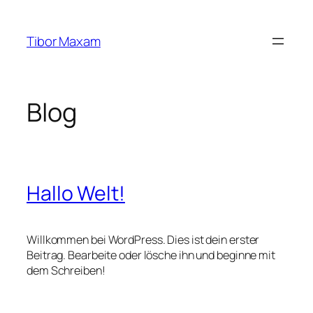
Zum
Inhalt
Tibor Maxam
springen
Blog
Hallo Welt!
Willkommen bei WordPress. Dies ist dein erster
Beitrag. Bearbeite oder lösche ihn und beginne mit
dem Schreiben!