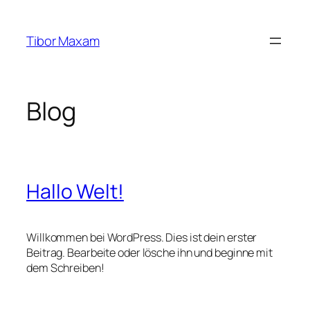
Zum
Inhalt
Tibor Maxam
springen
Blog
Hallo Welt!
Willkommen bei WordPress. Dies ist dein erster
Beitrag. Bearbeite oder lösche ihn und beginne mit
dem Schreiben!