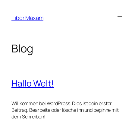
Zum
Inhalt
Tibor Maxam
springen
Blog
Hallo Welt!
Willkommen bei WordPress. Dies ist dein erster
Beitrag. Bearbeite oder lösche ihn und beginne mit
dem Schreiben!