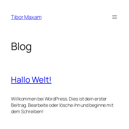
Zum
Inhalt
Tibor Maxam
springen
Blog
Hallo Welt!
Willkommen bei WordPress. Dies ist dein erster
Beitrag. Bearbeite oder lösche ihn und beginne mit
dem Schreiben!