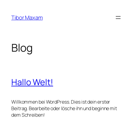
Zum
Inhalt
Tibor Maxam
springen
Blog
Hallo Welt!
Willkommen bei WordPress. Dies ist dein erster
Beitrag. Bearbeite oder lösche ihn und beginne mit
dem Schreiben!