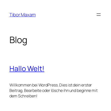
Zum
Inhalt
Tibor Maxam
springen
Blog
Hallo Welt!
Willkommen bei WordPress. Dies ist dein erster
Beitrag. Bearbeite oder lösche ihn und beginne mit
dem Schreiben!