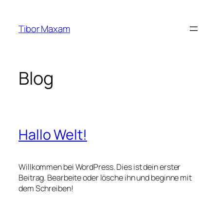
Zum
Inhalt
Tibor Maxam
springen
Blog
Hallo Welt!
Willkommen bei WordPress. Dies ist dein erster
Beitrag. Bearbeite oder lösche ihn und beginne mit
dem Schreiben!