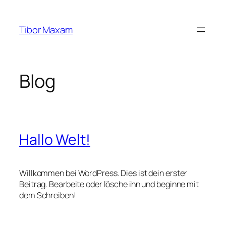
Zum
Inhalt
Tibor Maxam
springen
Blog
Hallo Welt!
Willkommen bei WordPress. Dies ist dein erster
Beitrag. Bearbeite oder lösche ihn und beginne mit
dem Schreiben!