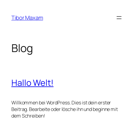
Zum
Inhalt
Tibor Maxam
springen
Blog
Hallo Welt!
Willkommen bei WordPress. Dies ist dein erster
Beitrag. Bearbeite oder lösche ihn und beginne mit
dem Schreiben!