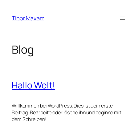
Zum
Inhalt
Tibor Maxam
springen
Blog
Hallo Welt!
Willkommen bei WordPress. Dies ist dein erster
Beitrag. Bearbeite oder lösche ihn und beginne mit
dem Schreiben!