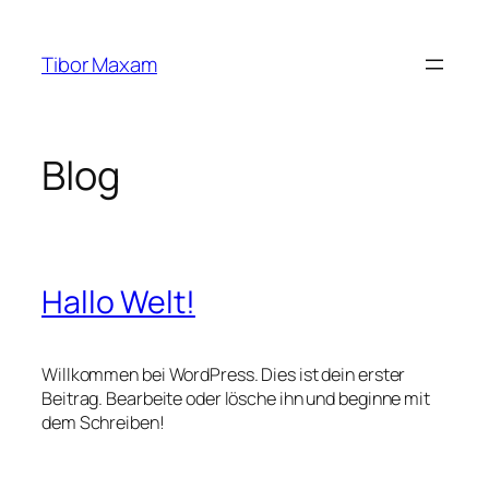
Zum
Inhalt
Tibor Maxam
springen
Blog
Hallo Welt!
Willkommen bei WordPress. Dies ist dein erster
Beitrag. Bearbeite oder lösche ihn und beginne mit
dem Schreiben!