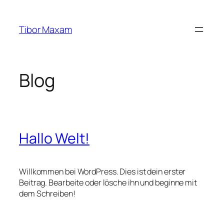
Zum
Inhalt
Tibor Maxam
springen
Blog
Hallo Welt!
Willkommen bei WordPress. Dies ist dein erster
Beitrag. Bearbeite oder lösche ihn und beginne mit
dem Schreiben!