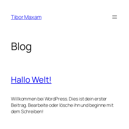
Zum
Inhalt
Tibor Maxam
springen
Blog
Hallo Welt!
Willkommen bei WordPress. Dies ist dein erster
Beitrag. Bearbeite oder lösche ihn und beginne mit
dem Schreiben!