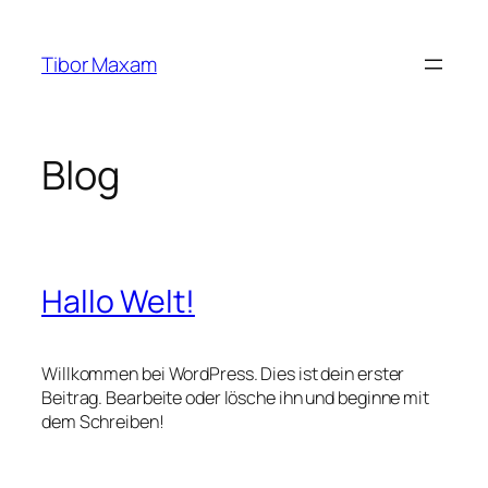
Zum
Inhalt
Tibor Maxam
springen
Blog
Hallo Welt!
Willkommen bei WordPress. Dies ist dein erster
Beitrag. Bearbeite oder lösche ihn und beginne mit
dem Schreiben!